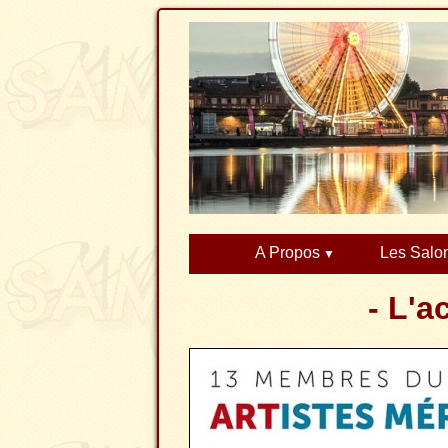
A Propos
Les Salo
- L'a