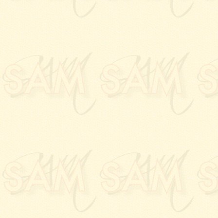
MALIGOY
à la
Galeri
09.06.2023:
Vernissage
à la
Galerie PALLADI
20.04.2023:
Vernissage
à l'
Espace DARIUS
.
31.03.2023:
Vernissage
GOERLINGER
à la
Gal
09.03.2023:
Vernissage
à la
grande halle
, à
L'U
07.03.2023:
Vernissage