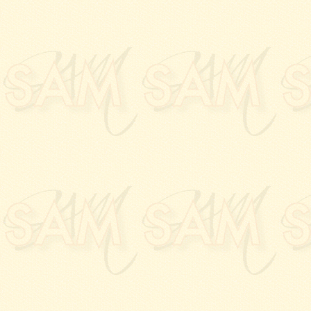
à la
Galerie PALLADI
07.11.2020:
Décision, 
Salon en 2021
, à la m
23.10.2020:
Vernissage
à la
Galerie PALLADI
05.09.2020:
Réunion de
jury du
91eme Salon
.
03.07.2020:
COVID-19: 
aux associations à la
Ga
10.02.2020:
Le dossier 