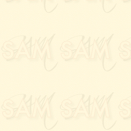
ESCUDIÉ
à la
Galerie
09.03.2022:
L'entretie
J.J DORNE
et
Marc N
19.02.2022:
Assemblée 
11.12.2021:
Le 91e Salo
Rendez-vous en 2022 ..
03.12.2021:
Vernissage 
la
galerie Palladion
, T
23.11.2021:
Vernissage
Maison des Associati
02.04.2021:
Vernissage