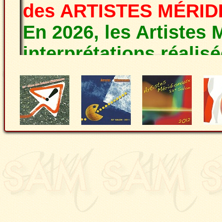
des ARTISTES MÉRI
En 2026, les Artistes 
interprétations réalis
thème par 80 artistes
la grande région Occit
pourra être téléchargé 
février 2026. Vous po
un mail à
samcontact
l'enverrons.