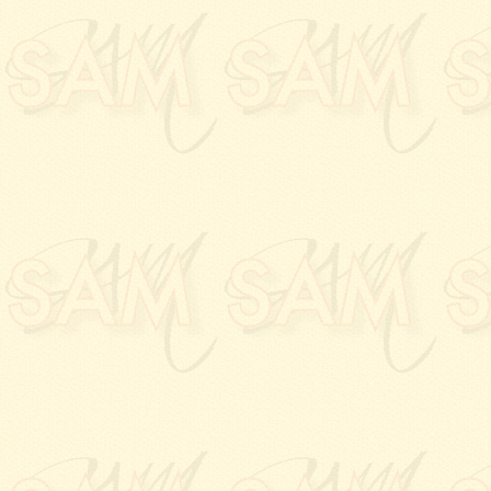
09.09.2022:
Vernissage
Gérard BANCAL
à la
G
Toulouse
.
06.09.2022:
Vernissage
l'
accueil du Capitole
, 
15.06.2022:
Vernissage
à l'
Hotel des ventes V
03.06.2022:
Vernissage
ASSEMAT
à la
Galeri
28.04.2022:
Vernissage