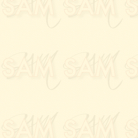
DELFOUR
à l'
Espace
22.04.2022:
Vernissage
la
Galerie PALLADION
29.03.2022:
Vernissage
VERCELLOTTI
à l'
Esp
18.03.2022:
Vernissage
DABOUY
à la
Galerie
07.03.2022:
Vernissage
ESSA
à la bibliothèque
11.02.2022:
Vernissage 