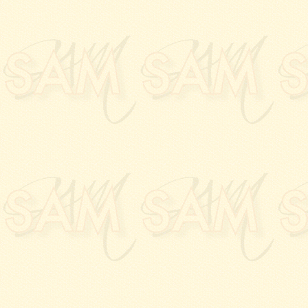
15.06.2024:
La
SAM
par
Associations
sur la
Pl
24.05.2024:
Vernissage
?...
à la
Galerie Pallad
18.05.2024:
Vernissage
l'Afrique
à l'
Hôtel Roc
01.05.2024:
Vernissage
Galerie PALLADION
, 
19.04.2024:
Vernissage
à la
Galerie PALLADI