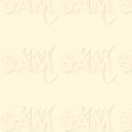
16.11.2023:
Vernissage 
l'
Université Paul Sabat
30.10.2023:
Vernissage
à l'
accueil du Capitole
20.10.2023:
Vernissage
à la
Galerie PALLADI
17.10.2023:
Vernissage
l'
AEROTHEQUE
, à
Tou
10.10.2023:
Vernissage
papiers"
à l'
Hotel des
15.09.2023:
Vernissage