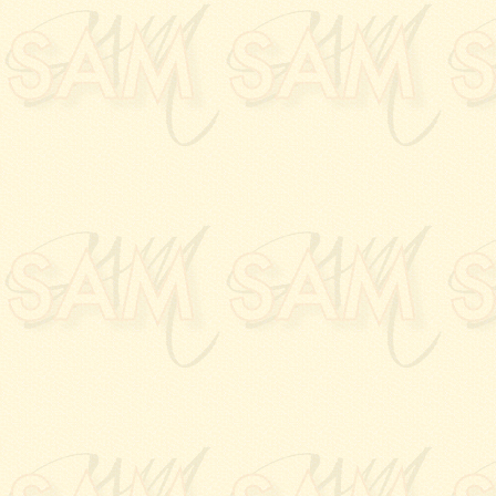
15.03.2024:
Vernissage
MURON
à la
Galerie 
30.01.2024:
L'entretie
J.J DORNE
et
Marc N
12.12.2023:
Vernissage
Maison des Associati
05.12.2023:
Vernissage
l'
accueil du Capitole
, 
01.12.2023:
Vernissage
FORTES
à la
Galerie