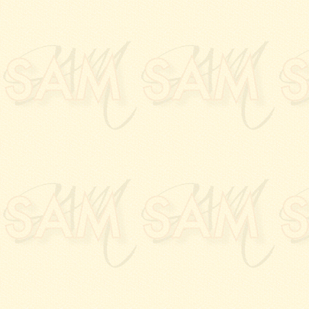
bibliothèque de
l'Arsen
12.03.2023:
L'entretie
J.J DORNE
et
Marc N
20.01.2023:
Vernissage
Galerie PALLADION
, 
22.11.2022:
Vernissage
Maison des Associati
12.10.2022:
Vernissage
insolite"
à l'
Hotel des
19.09.2022:
Vernissage
bibliothèque de
l'Arsen